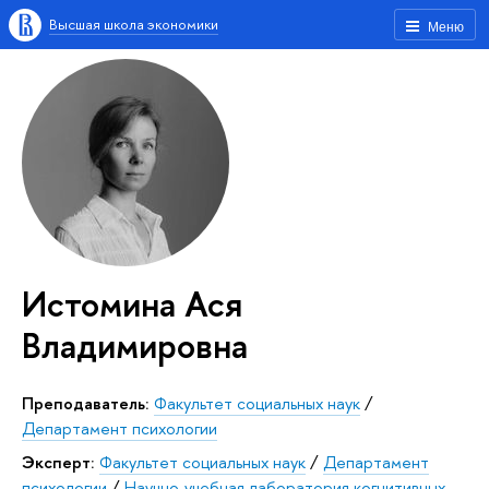
Высшая школа экономики
Меню
Истомина Ася
Владимировна
Преподаватель:
Факультет социальных наук
/
Департамент психологии
Эксперт:
Факультет социальных наук
/
Департамент
психологии
/
Научно-учебная лаборатория когнитивных