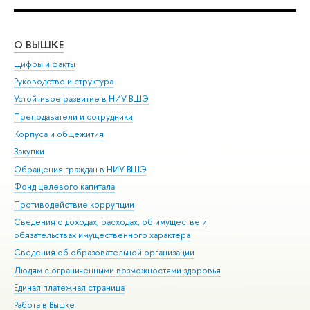
О ВЫШКЕ
ОБ
Цифры и факты
Ли
Руководство и структура
Дов
Устойчивое развитие в НИУ ВШЭ
Ол
Преподаватели и сотрудники
При
Корпуса и общежития
Вы
Закупки
При
Обращения граждан в НИУ ВШЭ
Ас
Фонд целевого капитала
До
Противодействие коррупции
Цен
Сведения о доходах, расходах, об имуществе и
Би
обязательствах имущественного характера
Об
Сведения об образовательной организации
Обр
Людям с ограниченными возможностями здоровья
Единая платежная страница
Работа в Вышке