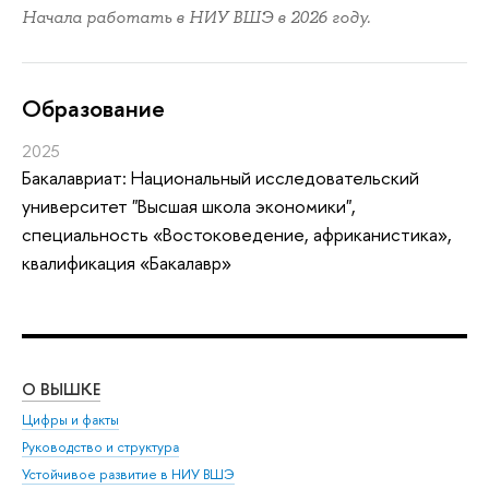
Начала работать в НИУ ВШЭ в 2026 году.
Oбразование
2025
Бакалавриат: Национальный исследовательский
университет "Высшая школа экономики",
специальность «Востоковедение, африканистика»,
квалификация «Бакалавр»
О ВЫШКЕ
ОБ
Цифры и факты
Ли
Руководство и структура
Дов
Устойчивое развитие в НИУ ВШЭ
Ол