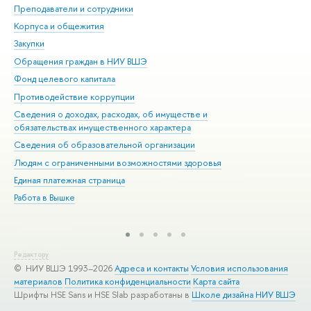
Преподаватели и сотрудники
При
Корпуса и общежития
Вы
Закупки
При
Обращения граждан в НИУ ВШЭ
Ас
Фонд целевого капитала
До
Противодействие коррупции
Цен
Сведения о доходах, расходах, об имуществе и
Би
обязательствах имущественного характера
Об
Сведения об образовательной организации
Обр
Людям с ограниченными возможностями здоровья
Единая платежная страница
Работа в Вышке
Редактору
© НИУ ВШЭ 1993–2026
Адреса и контакты
Условия использования
материалов
Политика конфиденциальности
Карта сайта
Шрифты HSE Sans и HSE Slab разработаны в
Школе дизайна НИУ ВШЭ