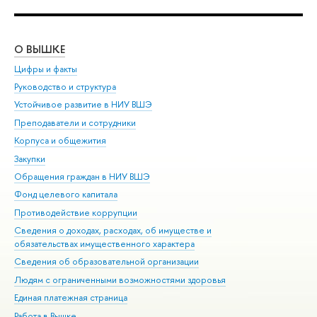
О ВЫШКЕ
ОБ
Цифры и факты
Ли
Руководство и структура
Дов
Устойчивое развитие в НИУ ВШЭ
Ол
Преподаватели и сотрудники
При
Корпуса и общежития
Вы
Закупки
При
Обращения граждан в НИУ ВШЭ
Ас
Фонд целевого капитала
До
Противодействие коррупции
Цен
Сведения о доходах, расходах, об имуществе и
Би
обязательствах имущественного характера
Об
Сведения об образовательной организации
Обр
Людям с ограниченными возможностями здоровья
Единая платежная страница
Работа в Вышке