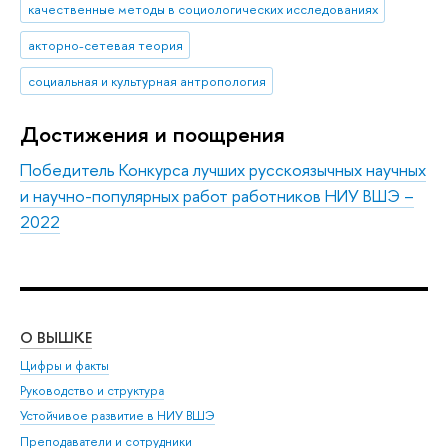
качественные методы в социологических исследованиях
акторно-сетевая теория
социальная и культурная антропология
Достижения и поощрения
Победитель Конкурса лучших русскоязычных научных
и научно-популярных работ работников НИУ ВШЭ –
2022
О ВЫШКЕ
ОБ
Цифры и факты
Ли
Руководство и структура
Дов
Устойчивое развитие в НИУ ВШЭ
Ол
Преподаватели и сотрудники
При