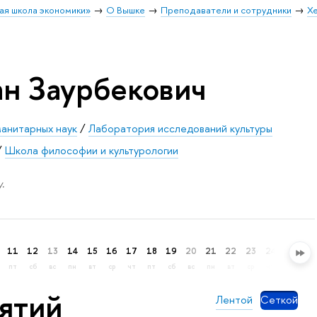
ая школа экономики»
О Вышке
Преподаватели и сотрудники
Хе
ан Заурбекович
манитарных наук
/
Лаборатория исследований культуры
/
Школа философии и культурологии
.
11
12
13
14
15
16
17
18
19
20
21
22
23
24
25
26
пт
сб
вс
пн
вт
ср
чт
пт
сб
вс
пн
вт
ср
чт
пт
сб
нятий
Лентой
Сеткой