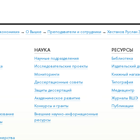
экономики»
→
О Вышке
→
Преподаватели и сотрудники
→
Хестанов Руслан 
НАУКА
РЕСУРСЫ
Научные подразделения
Библиотека
ка
Исследовательские проекты
Издательский 
Мониторинги
Книжный магаз
Диссертационные советы
Типография
Защиты диссертаций
Медиацентр
Академическое развитие
Журналы ВШЭ
Конкурсы и гранты
Публикации
зование
Внешние научно-информационные
ресурсы
ры
Э
нерства