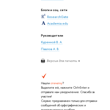
Блоги и соц. сети
ResearchGate
Academia.edu
Руководители
Куренной В. А.
Павлов А. В.
Версия для печати
Нашли
опечатку
?
Выделите её, нажмите Ctrl+Enter и
отправьте нам уведомление. Спасибо за
участие!
Сервис предназначен только для отправки
сообщений об орфографических и
пунктуационных ошибках.