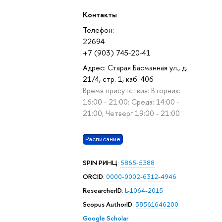
Контакты
Телефон:
22694
+7 (903) 745-20-41
Адрес: Старая Басманная ул., д.
21/4, стр. 1, каб. 406
Время присутствия: Вторник:
16:00 - 21:00; Среда: 14:00 -
21:00; Четверг 19:00 - 21:00
Расписание
SPIN РИНЦ
:
5865-5388
ORCID
:
0000-0002-6312-4946
ResearcherID
:
L-1064-2015
Scopus AuthorID
:
38561646200
Google Scholar