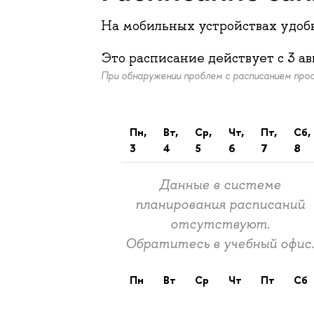
На мобильных устройствах удо
Это расписание действует c
3 ав
При обнаружении проблем с расписанием пр
пн,
вт,
ср,
чт,
пт,
сб,
3
4
5
6
7
8
Данные в системе
планирования расписаний
отсутствуют.
Обратитесь в учебный офис
пн
вт
ср
чт
пт
сб