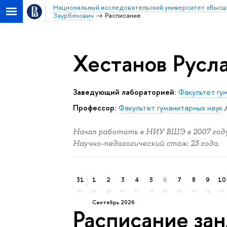
Национальный исследовательский университет «Высш
Заурбекович
Расписание
Хестанов Русл
Заведующий лабораторией:
Факультет гу
Профессор:
Факультет гуманитарных наук
Начал работать в НИУ ВШЭ в 2007 году
Научно-педагогический стаж: 23 года.
31
1
2
3
4
5
6
7
8
9
10
пн
вт
ср
чт
пт
сб
вс
пн
вт
ср
чт
сентябрь 2026
Расписание за