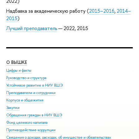
2022)
Надбавка за академическую работу (
2015–2016
,
2014–
2015
)
Лучший преподаватель
— 2022, 2015
О ВЫШКЕ
ОБ
Цифры и факты
Ли
Руководство и структура
Дов
Устойчивое развитие в НИУ ВШЭ
Ол
Преподаватели и сотрудники
При
Корпуса и общежития
Вы
Закупки
При
Обращения граждан в НИУ ВШЭ
Асп
Фонд целевого капитала
Доп
Противодействие коррупции
Цен
Сведения о доходах, расходах, об имуществе и обязательствах
Биз