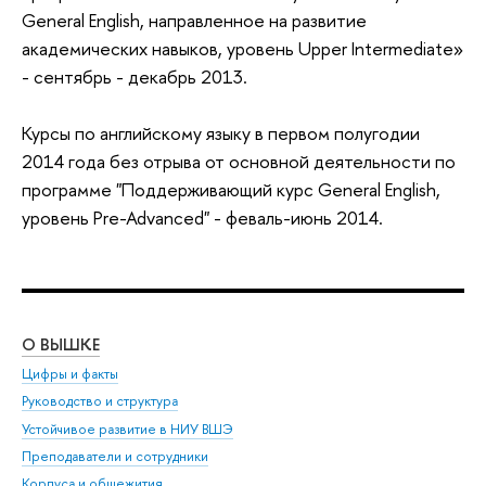
General English, направленное на развитие
академических навыков, уровень Upper Intermediate»
- сентябрь - декабрь 2013.
Курсы по английскому языку в первом полугодии
2014 года без отрыва от основной деятельности по
программе "Поддерживающий курс General English,
уровень Pre-Advanced" - феваль-июнь 2014.
О ВЫШКЕ
ОБ
Цифры и факты
Ли
Руководство и структура
Дов
Устойчивое развитие в НИУ ВШЭ
Ол
Преподаватели и сотрудники
При
Корпуса и общежития
Вы