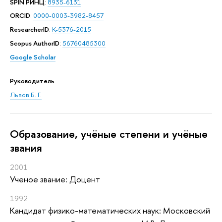
SPIN РИНЦ
:
8935-6131
ORCID
:
0000-0003-3982-8457
ResearcherID
:
K-5376-2015
Scopus AuthorID
:
56760485300
Google Scholar
Руководитель
Львов Б. Г.
Oбразование, учёные степени и учёные
звания
2001
Ученое звание: Доцент
1992
Кандидат физико-математических наук: Московский