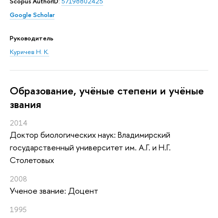
Scopus AuthorID
:
57198802425
Google Scholar
Руководитель
Куричев Н. К.
Oбразование, учёные степени и учёные
звания
2014
Доктор биологических наук: Владимирский
государственный университет им. А.Г. и Н.Г.
Столетовых
2008
Ученое звание: Доцент
1995