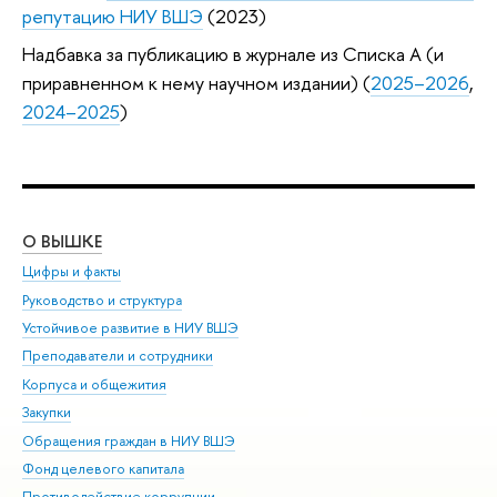
репутацию НИУ ВШЭ
(2023)
Надбавка за публикацию в журнале из Списка А (и
приравненном к нему научном издании) (
2025–2026
,
2024–2025
)
О ВЫШКЕ
ОБ
Цифры и факты
Ли
Руководство и структура
Дов
Устойчивое развитие в НИУ ВШЭ
Ол
Преподаватели и сотрудники
При
Корпуса и общежития
Вы
Закупки
При
Обращения граждан в НИУ ВШЭ
Ас
Фонд целевого капитала
До
Противодействие коррупции
Цен