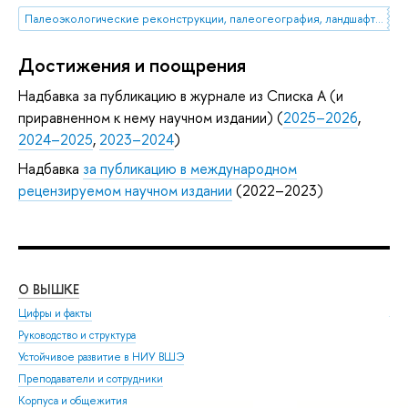
Палеоэкологические реконструкции, палеогеография, ландшафтоведение, лесные пожары
Достижения и поощрения
Надбавка за публикацию в журнале из Списка А (и
приравненном к нему научном издании) (
2025–2026
,
2024–2025
,
2023–2024
)
Надбавка
за публикацию в международном
рецензируемом научном издании
(2022–2023)
О ВЫШКЕ
ОБ
Цифры и факты
Ли
Руководство и структура
Дов
Устойчивое развитие в НИУ ВШЭ
Ол
Преподаватели и сотрудники
При
Корпуса и общежития
Вы