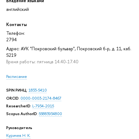
Владение языками
английский
Контакты
Телефон:
2794
Адрес: АУК "Покровский бульвар", Покровский б-р, д. 11, каб.
S219
Время работы: пятница 14.40-17.40
Расписание
SPIN РИНЦ
:
1833-5410
ORCID
:
0000-0003-2174-8467
ResearcherID
:
L-7934-2015
Scopus AuthorID
:
55883934800
Руководитель
Куричев Н. К.