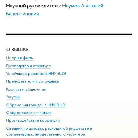
Научный руководитель:
Наумов Анатолий
Валентинович
О ВЫШКЕ
ОБ
Цифры и факты
Ли
Руководство и структура
Дов
Устойчивое развитие в НИУ ВШЭ
Ол
Преподаватели и сотрудники
При
Корпуса и общежития
Вы
Закупки
При
Обращения граждан в НИУ ВШЭ
Ас
Фонд целевого капитала
До
Противодействие коррупции
Цен
Сведения о доходах, расходах, об имуществе и
Би
обязательствах имущественного характера
Об