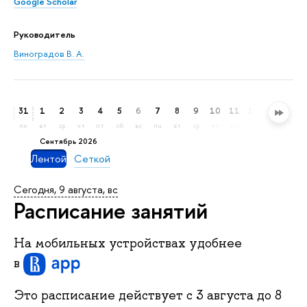
Google Scholar
Руководитель
Виноградов В. А.
31
1
2
3
4
5
6
7
8
9
10
11
12
13
14
пн
вт
ср
чт
пт
сб
вс
пн
вт
ср
чт
пт
сб
вс
пн
сентябрь 2026
Лентой
Сеткой
Сегодня, 9 августа, вс
Расписание занятий
На мобильных устройствах удобнее
в
Это расписание действует c
3 августа
до
8