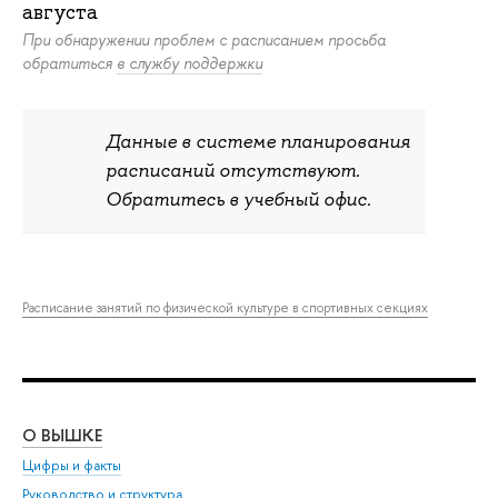
августа
При обнаружении проблем с расписанием просьба
обратиться
в службу поддержки
Данные в системе планирования
расписаний отсутствуют.
Обратитесь в учебный офис.
Расписание занятий по физической культуре в спортивных секциях
О ВЫШКЕ
ОБ
Цифры и факты
Ли
Руководство и структура
Дов