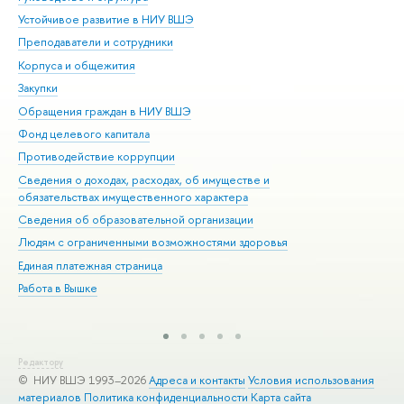
Устойчивое развитие в НИУ ВШЭ
Ол
Преподаватели и сотрудники
При
Корпуса и общежития
Вы
Закупки
При
Обращения граждан в НИУ ВШЭ
Ас
Фонд целевого капитала
До
Противодействие коррупции
Цен
Сведения о доходах, расходах, об имуществе и
Би
обязательствах имущественного характера
Об
Сведения об образовательной организации
Обр
Людям с ограниченными возможностями здоровья
Единая платежная страница
Работа в Вышке
Редактору
© НИУ ВШЭ 1993–2026
Адреса и контакты
Условия использования
материалов
Политика конфиденциальности
Карта сайта