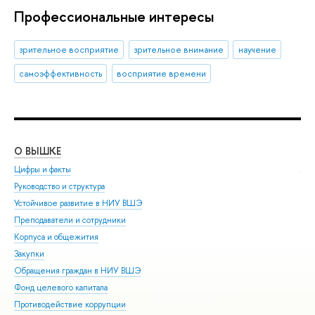
Профессиональные интересы
зрительное восприятие
зрительное внимание
научение
самоэффективность
восприятие времени
О ВЫШКЕ
ОБ
Цифры и факты
Ли
Руководство и структура
Дов
Устойчивое развитие в НИУ ВШЭ
Ол
Преподаватели и сотрудники
При
Корпуса и общежития
Вы
Закупки
При
Обращения граждан в НИУ ВШЭ
Асп
Фонд целевого капитала
Доп
Противодействие коррупции
Цен