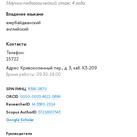
Научно-педагогический стаж: 4 года.
Владение языками
азербайджанский
английский
Контакты
Телефон:
15722
Адрес: Кривоколенный пер., д. 3, каб. К3-209
Время работы: 09:30-18:00
SPIN РИНЦ
:
8396-0870
ORCID
:
0000-0003-4622-0896
ResearcherID
:
M-3580-2014
Scopus AuthorID
:
57216507543
Google Scholar
Руководители