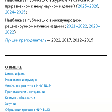
приравненном к нему научном издании) (
2025–2026
,
2024–2025
)
Надбавка за публикацию в международном
рецензируемом научном издании (
2021–2022
,
2020–
2022
)
Лучший преподаватель
— 2022, 2017, 2012–2015
О ВЫШКЕ
ОБ
Цифры и факты
Ли
Руководство и структура
Дов
Устойчивое развитие в НИУ ВШЭ
Ол
Преподаватели и сотрудники
При
Корпуса и общежития
Вы
Закупки
При
Обращения граждан в НИУ ВШЭ
Асп