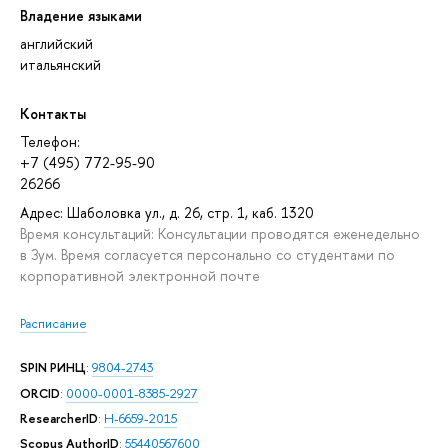
Владение языками
английский
итальянский
Контакты
Телефон:
+7 (495) 772-95-90
26266
Адрес: Шаболовка ул., д. 26, стр. 1, каб. 1320
Время консультаций: Консультации проводятся еженедельно
в Зум. Время согласуется персонально со студентами по
корпоративной электронной почте
Расписание
SPIN РИНЦ
:
9804-2743
ORCID
:
0000-0001-8385-2927
ResearcherID
:
H-6659-2015
Scopus AuthorID
:
55440567600