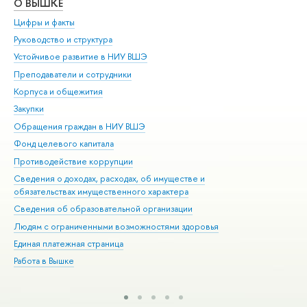
О ВЫШКЕ
ОБ
Цифры и факты
Ли
Руководство и структура
Дов
Устойчивое развитие в НИУ ВШЭ
Ол
Преподаватели и сотрудники
При
Корпуса и общежития
Вы
Закупки
При
Обращения граждан в НИУ ВШЭ
Ас
Фонд целевого капитала
До
Противодействие коррупции
Цен
Сведения о доходах, расходах, об имуществе и
Би
обязательствах имущественного характера
Об
Сведения об образовательной организации
Обр
Людям с ограниченными возможностями здоровья
Единая платежная страница
Работа в Вышке