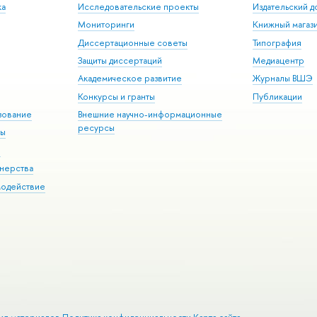
ка
Исследовательские проекты
Издательский 
Мониторинги
Книжный магаз
Диссертационные советы
Типография
Защиты диссертаций
Медиацентр
Академическое развитие
Журналы ВШЭ
Конкурсы и гранты
Публикации
зование
Внешние научно-информационные
ресурсы
ры
Э
нерства
модействие