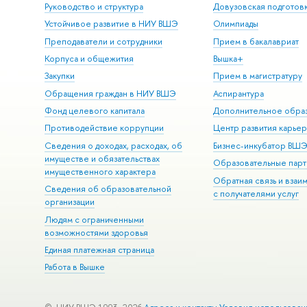
Руководство и структура
Довузовская подготов
Устойчивое развитие в НИУ ВШЭ
Олимпиады
Преподаватели и сотрудники
Прием в бакалавриат
Корпуса и общежития
Вышка+
Закупки
Прием в магистратуру
Обращения граждан в НИУ ВШЭ
Аспирантура
Фонд целевого капитала
Дополнительное обра
Противодействие коррупции
Центр развития карье
Сведения о доходах, расходах, об
Бизнес-инкубатор ВШ
имуществе и обязательствах
Образовательные парт
имущественного характера
Обратная связь и взаи
Сведения об образовательной
с получателями услуг
организации
Людям с ограниченными
возможностями здоровья
Единая платежная страница
Работа в Вышке