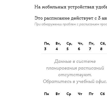
На мобильных устройствах удо
Это расписание действует c
3 ав
При обнаружении проблем с расписанием пр
пн,
вт,
ср,
чт,
пт,
сб,
3
4
5
6
7
8
Данные в системе
планирования расписаний
отсутствуют.
Обратитесь в учебный офис
пн
вт
ср
чт
пт
сб