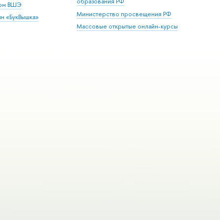
образования РФ
дом ВШЭ
Министерство просвещения РФ
ин «БукВышка»
Массовые открытые онлайн-курсы