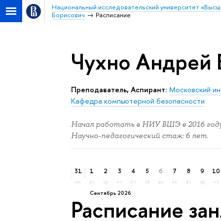
Национальный исследовательский университет «Высш
Борисович
Расписание
Чухно Андрей 
Преподаватель, Аспирант:
Московский ин
Кафедра компьютерной безопасности
Начал работать в НИУ ВШЭ в 2016 году
Научно-педагогический стаж: 6 лет.
31
1
2
3
4
5
6
7
8
9
10
пн
вт
ср
чт
пт
сб
вс
пн
вт
ср
чт
сентябрь 2026
Расписание за