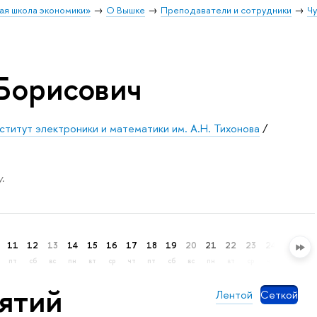
ая школа экономики»
О Вышке
Преподаватели и сотрудники
Ч
Борисович
ститут электроники и математики им. А.Н. Тихонова
/
.
11
12
13
14
15
16
17
18
19
20
21
22
23
24
25
26
пт
сб
вс
пн
вт
ср
чт
пт
сб
вс
пн
вт
ср
чт
пт
сб
нятий
Лентой
Сеткой