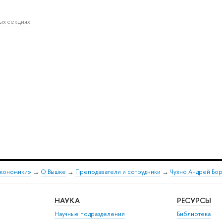
ных секциях
экономики»
→
О Вышке
→
Преподаватели и сотрудники
→
Чухно Андрей Бо
НАУКА
РЕСУРСЫ
Научные подразделения
Библиотека