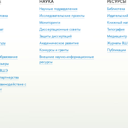
Е
НАУКА
РЕСУРСЫ
Научные подразделения
Библиотека
товка
Исследовательские проекты
Издательски
Мониторинги
Книжный маг
иат
Диссертационные советы
Типография
Защиты диссертаций
Медиацентр
туру
Академическое развитие
Журналы В
Конкурсы и гранты
Публикации
бразование
Внешние научно-информационные
ресурсы
арьеры
р ВШЭ
партнерства
взаимодействие с
уг