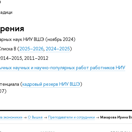
я
радици
рения
арных наук НИУ ВШЭ (ноябрь 2024)
писка B (
2025–2026
,
2024–2025
)
2014–2015, 2011–2012
ычных научных и научно-популярных работ работников НИУ
тенциала (
кадровый резерв НИУ ВШЭ
)
07)
ла экономики»
→
О Вышке
→
Преподаватели и сотрудники
→
Макарова Ирина В