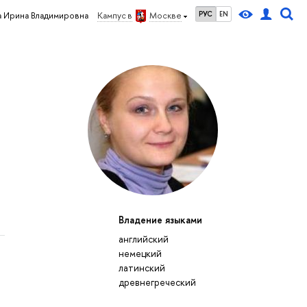
РУС
EN
 Ирина Владимировна
Кампус в
Москве
Владение языками
английский
немецкий
латинский
древнегреческий