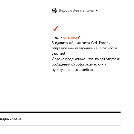
Версия для печати
Нашли
опечатку
?
Выделите её, нажмите Ctrl+Enter и
отправьте нам уведомление. Спасибо за
участие!
Сервис предназначен только для отправки
сообщений об орфографических и
пунктуационных ошибках.
ладимировна