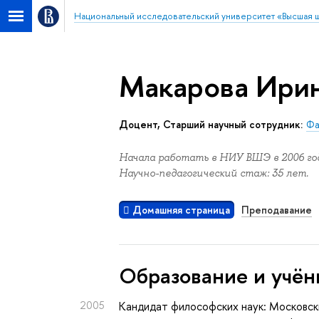
Национальный исследовательский университет «Высшая 
Макарова Ири
Доцент, Старший научный сотрудник:
Фа
Начала работать в НИУ ВШЭ в 2006 год
Научно-педагогический стаж: 35 лет.
Домашняя страница
Преподавание
Oбразование и учён
2005
Кандидат философских наук: Московск