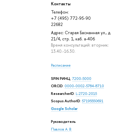
Контакты
Телефон:
+7 (495) 772-95-90
22682
Адрес: Старая Басманная ул., д.
21/4, стр. 1, каб. а-406
Время консультаций: вторник:
13.40.-16.30.
Расписание
SPIN РИНЦ
:
7200-5000
ORCID
:
0000-0002-5784-8710
ResearcherID
:
L-2720-2015
Scopus AuthorID
:
57195550691
Google Scholar
Руководитель
Павлов А. В.