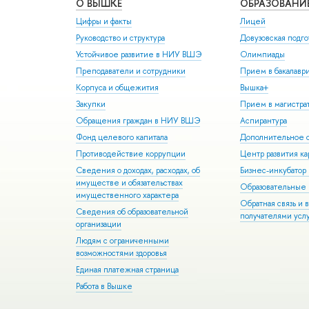
О ВЫШКЕ
ОБРАЗОВАНИ
Цифры и факты
Лицей
Руководство и структура
Довузовская подго
Устойчивое развитие в НИУ ВШЭ
Олимпиады
Преподаватели и сотрудники
Прием в бакалавр
Корпуса и общежития
Вышка+
Закупки
Прием в магистра
Обращения граждан в НИУ ВШЭ
Аспирантура
Фонд целевого капитала
Дополнительное о
Противодействие коррупции
Центр развития к
Сведения о доходах, расходах, об
Бизнес-инкубато
имуществе и обязательствах
Образовательные 
имущественного характера
Обратная связь и 
Сведения об образовательной
получателями усл
организации
Людям с ограниченными
возможностями здоровья
Единая платежная страница
Работа в Вышке