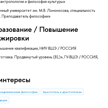
 антропология и философия культуры»
нный университет им. М.В. Ломоносова, специальность
. Преподаватель философии»
разование / Повышение
ажировки
овышение квалификации
, НИУ ВШЭ / РОССИЯ
готовка. Продвинутый уровень (В1)»
, ГУ-ВШЭ / РОССИЯ,
интересы
редневековая философия
Аристотель и аристотелизм
диция