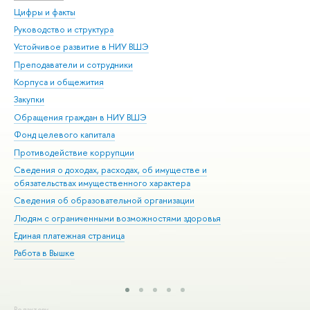
Цифры и факты
Ли
Руководство и структура
Дов
Устойчивое развитие в НИУ ВШЭ
Ол
Преподаватели и сотрудники
При
Корпуса и общежития
Вы
Закупки
При
Обращения граждан в НИУ ВШЭ
Ас
Фонд целевого капитала
До
Противодействие коррупции
Цен
Сведения о доходах, расходах, об имуществе и
Би
обязательствах имущественного характера
Об
Сведения об образовательной организации
Обр
Людям с ограниченными возможностями здоровья
Единая платежная страница
Работа в Вышке
Редактору