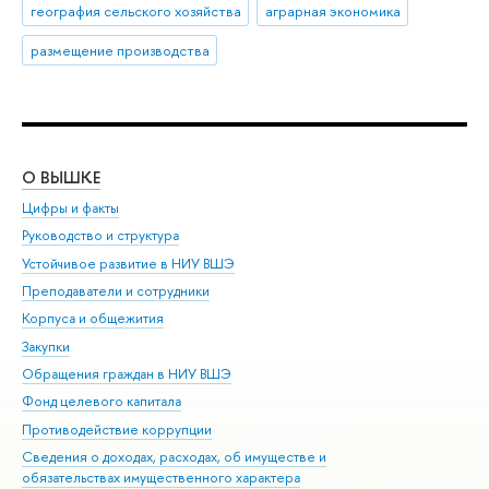
география сельского хозяйства
аграрная экономика
размещение производства
О ВЫШКЕ
ОБ
Цифры и факты
Ли
Руководство и структура
Дов
Устойчивое развитие в НИУ ВШЭ
Ол
Преподаватели и сотрудники
При
Корпуса и общежития
Вы
Закупки
При
Обращения граждан в НИУ ВШЭ
Ас
Фонд целевого капитала
До
Противодействие коррупции
Цен
Сведения о доходах, расходах, об имуществе и
Би
обязательствах имущественного характера
Об