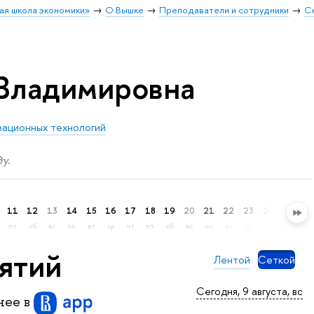
ая школа экономики»
О Вышке
Преподаватели и сотрудники
С
Владимировна
мационных технологий
у.
11
12
13
14
15
16
17
18
19
20
21
22
23
24
25
26
пт
сб
вс
пн
вт
ср
чт
пт
сб
вс
пн
вт
ср
чт
пт
сб
нятий
Лентой
Сеткой
Сегодня, 9 августа, вс
бнее
в