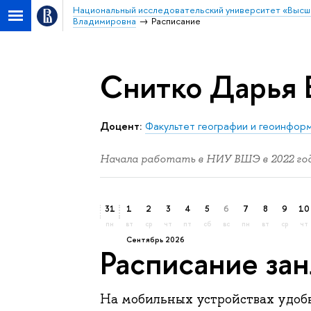
Национальный исследовательский университет «Высш
Владимировна
Расписание
Снитко Дарья 
Доцент:
Факультет географии и геоинфор
Начала работать в НИУ ВШЭ в 2022 год
31
1
2
3
4
5
6
7
8
9
10
пн
вт
ср
чт
пт
сб
вс
пн
вт
ср
чт
сентябрь 2026
Расписание за
На мобильных устройствах удо