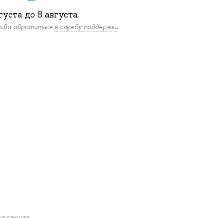
густа
до
8 августа
осьба обратиться
в службу поддержки
.
ных секциях