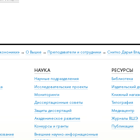
экономики»
→
О Вышке
→
Преподаватели и сотрудники
→
Снитко Дарья Вл
НАУКА
РЕСУРСЫ
Научные подразделения
Библиотека
ка
Исследовательские проекты
Издательский 
Мониторинги
Книжный магаз
Диссертационные советы
Типография
Защиты диссертаций
Медиацентр
Академическое развитие
Журналы ВШЭ
Конкурсы и гранты
Публикации
зование
Внешние научно-информационные