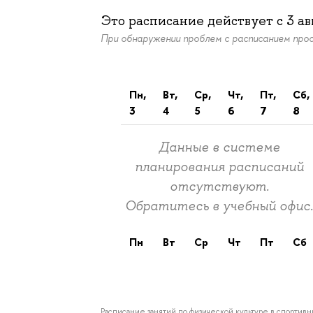
Это расписание действует c
3 ав
При обнаружении проблем с расписанием пр
пн,
вт,
ср,
чт,
пт,
сб,
3
4
5
6
7
8
Данные в системе
планирования расписаний
отсутствуют.
Обратитесь в учебный офис
пн
вт
ср
чт
пт
сб
Расписание занятий по физической культуре в спортив