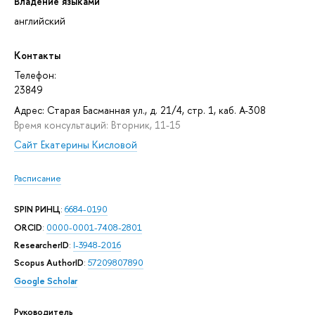
Владение языками
английский
Контакты
Телефон:
23849
Адрес: Старая Басманная ул., д. 21/4, стр. 1, каб. А-308
Время консультаций: Вторник, 11-15
Сайт Екатерины Кисловой
Расписание
SPIN РИНЦ
:
6684-0190
ORCID
:
0000-0001-7408-2801
ResearcherID
:
I-3948-2016
Scopus AuthorID
:
57209807890
Google Scholar
Руководитель