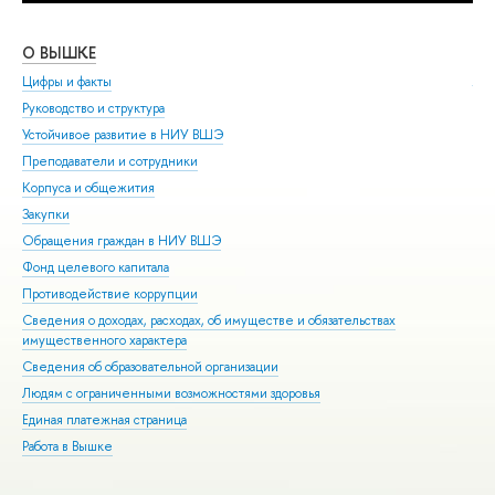
О ВЫШКЕ
ОБ
Цифры и факты
Ли
Руководство и структура
Дов
Устойчивое развитие в НИУ ВШЭ
Ол
Преподаватели и сотрудники
При
Корпуса и общежития
Вы
Закупки
При
Обращения граждан в НИУ ВШЭ
Асп
Фонд целевого капитала
Доп
Противодействие коррупции
Цен
Сведения о доходах, расходах, об имуществе и обязательствах
Биз
имущественного характера
Обр
Сведения об образовательной организации
Обр
Людям с ограниченными возможностями здоровья
Единая платежная страница
Работа в Вышке