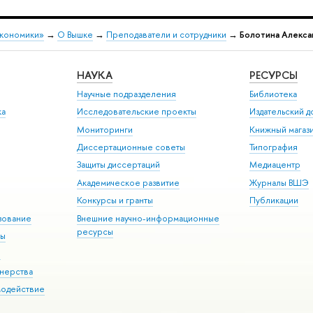
экономики»
→
О Вышке
→
Преподаватели и сотрудники
→
Болотина Алекса
НАУКА
РЕСУРСЫ
Научные подразделения
Библиотека
ка
Исследовательские проекты
Издательский 
Мониторинги
Книжный магаз
Диссертационные советы
Типография
Защиты диссертаций
Медиацентр
Академическое развитие
Журналы ВШЭ
Конкурсы и гранты
Публикации
зование
Внешние научно-информационные
ресурсы
ры
Э
нерства
модействие