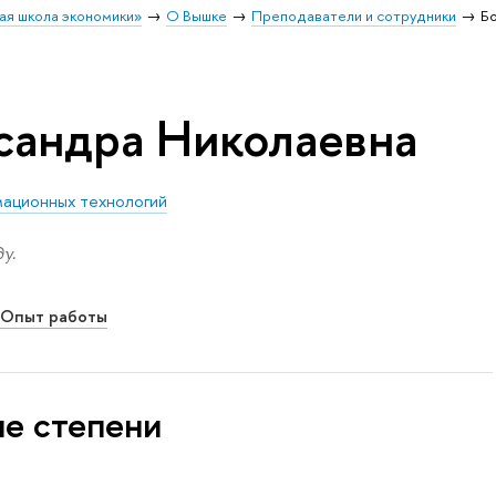
ая школа экономики»
О Вышке
Преподаватели и сотрудники
Б
сандра Николаевна
мационных технологий
у.
Опыт работы
ые степени