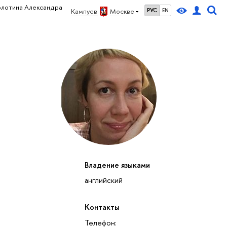
олотина Александра
Кампус в
Москве
РУС
EN
Владение языками
английский
Контакты
Телефон: