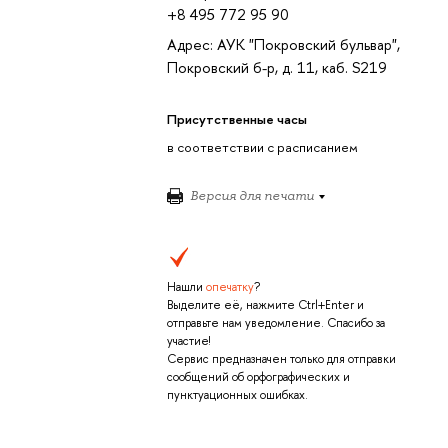
+8 495 772 95 90
Адрес: АУК "Покровский бульвар",
Покровский б-р, д. 11, каб. S219
Присутственные часы
в соответствии с расписанием
Версия для печати
Нашли
опечатку
?
Выделите её, нажмите Ctrl+Enter и
отправьте нам уведомление. Спасибо за
участие!
Сервис предназначен только для отправки
сообщений об орфографических и
пунктуационных ошибках.