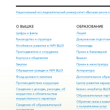
Национальный исследовательский университет «Высшая школа 
О ВЫШКЕ
ОБРАЗОВАНИЕ
Цифры и факты
Лицей
Руководство и структура
Довузовская подготов
Устойчивое развитие в НИУ ВШЭ
Олимпиады
Преподаватели и сотрудники
Прием в бакалавриат
Корпуса и общежития
Вышка+
Закупки
Прием в магистратуру
Обращения граждан в НИУ ВШЭ
Аспирантура
Фонд целевого капитала
Дополнительное обра
Противодействие коррупции
Центр развития карье
Сведения о доходах, расходах, об
Бизнес-инкубатор ВШ
имуществе и обязательствах
Образовательные парт
имущественного характера
Обратная связь и взаи
Сведения об образовательной
с получателями услуг
организации