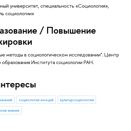
нный университет, специальность «Социология»,
ль социологии»
азование / Повышение
жировки
ые методы в социологическом исследовании". Центр
о образования Института социологии РАН.
интересы
дований
социология эмоций
культурсоциология
гия знания