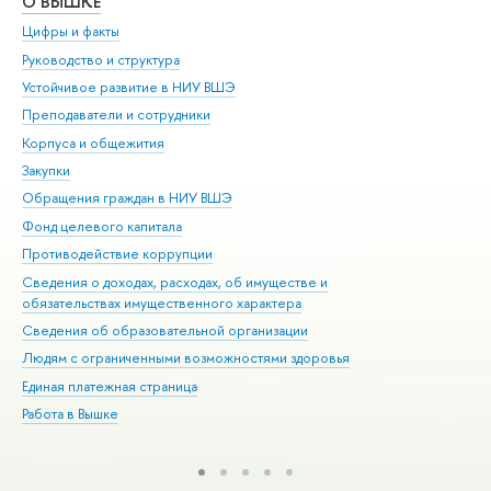
О ВЫШКЕ
ОБ
Цифры и факты
Ли
Руководство и структура
Дов
Устойчивое развитие в НИУ ВШЭ
Ол
Преподаватели и сотрудники
При
Корпуса и общежития
Вы
Закупки
При
Обращения граждан в НИУ ВШЭ
Ас
Фонд целевого капитала
До
Противодействие коррупции
Цен
Сведения о доходах, расходах, об имуществе и
Би
обязательствах имущественного характера
Об
Сведения об образовательной организации
Обр
Людям с ограниченными возможностями здоровья
Единая платежная страница
Работа в Вышке