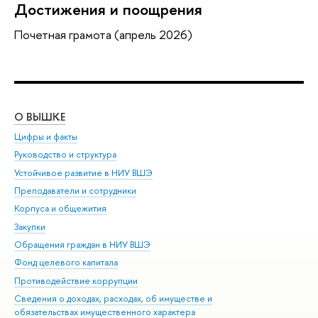
Достижения и поощрения
Почетная грамота (апрель 2026)
О ВЫШКЕ
ОБ
Цифры и факты
Ли
Руководство и структура
Дов
Устойчивое развитие в НИУ ВШЭ
Ол
Преподаватели и сотрудники
При
Корпуса и общежития
Вы
Закупки
При
Обращения граждан в НИУ ВШЭ
Ас
Фонд целевого капитала
До
Противодействие коррупции
Цен
Сведения о доходах, расходах, об имуществе и
Би
обязательствах имущественного характера
Об