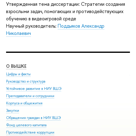
Утвержденная тема диссертации: Стратегии создания
взрослыми задач, помогающих и противодействующих
обучению в видеоигровой среде
Научный руководитель:
Поддьяков Александр
Николаевич
О ВЫШКЕ
ОБ
Цифры и факты
Ли
Руководство и структура
Дов
Устойчивое развитие в НИУ ВШЭ
Ол
Преподаватели и сотрудники
При
Корпуса и общежития
Вы
Закупки
При
Обращения граждан в НИУ ВШЭ
Асп
Фонд целевого капитала
Доп
Противодействие коррупции
Цен