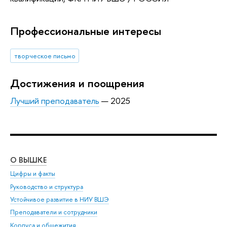
Профессиональные интересы
творческое письмо
Достижения и поощрения
Лучший преподаватель
— 2025
О ВЫШКЕ
ОБ
Цифры и факты
Ли
Руководство и структура
Дов
Устойчивое развитие в НИУ ВШЭ
Ол
Преподаватели и сотрудники
При
Корпуса и общежития
Вы