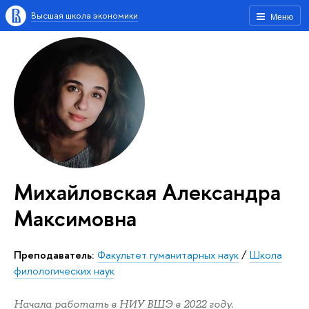
Высшая школа экономики
Меню
Михайловская Александра
Максимовна
Преподаватель:
Факультет гуманитарных наук
/
Школа
филологических наук
Начала работать в НИУ ВШЭ в 2022 году.