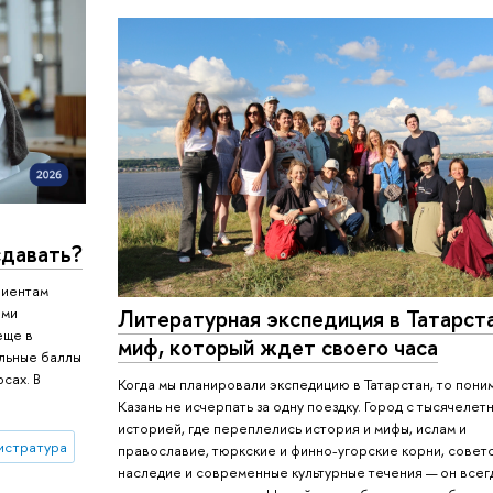
сдавать?
риентам
ыми
Литературная экспедиция в Татарста
еще в
миф, который ждет своего часа
альные баллы
сах. В
Когда мы планировали экспедицию в Татарстан, то пони
Казань не исчерпать за одну поездку. Город с тысячелет
историей, где переплелись история и мифы, ислам и
истратура
православие, тюркские и финно-угорские корни, совет
наследие и современные культурные течения — он всег