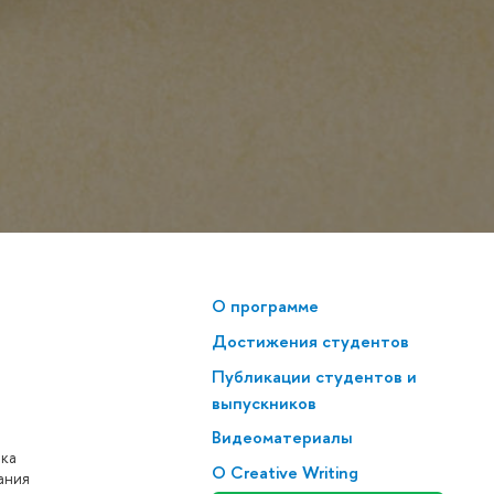
О программе
Достижения студентов
Публикации студентов и
выпускников
Видеоматериалы
нка
О Creative Writing
ания