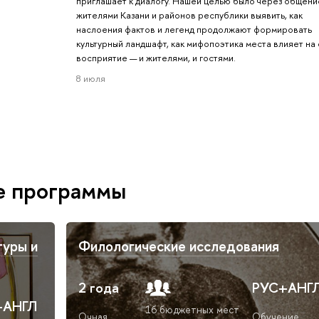
приглашает к диалогу. Нашей целью было через общени
жителями Казани и районов республики выявить, как
наслоения фактов и легенд продолжают формировать
культурный ландшафт, как мифопоэтика места влияет на
восприятие — и жителями, и гостями.
8 июля
е программы
туры и
Филологические исследования
2 года
РУС+АНГ
+АНГЛ
16 бюджетных мест
Очная
Обучение