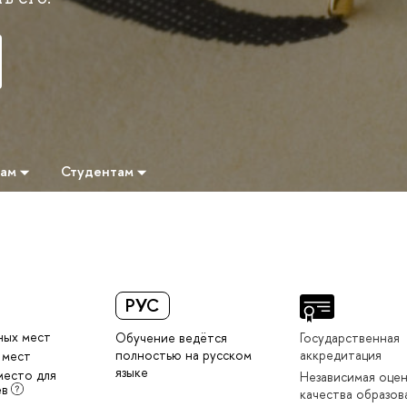
там
Студентам
РУС
ных мест
Обучение ведётся
Государственная
полностью на русском
аккредитация
 мест
языке
место для
Независимая оце
ев
качества образов