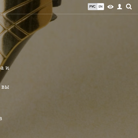
РУС
EN
а и
 вы
,
в