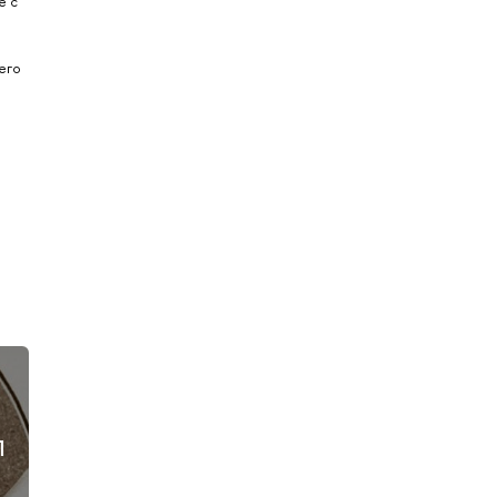
е с
 его
Л