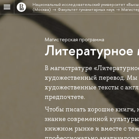
Национальный исследовательский университет «Высш
(Москва)
Факультет гуманитарных наук
Магисте
Магистерская программа
Литературное 
В магистратуре «Литературное
художественный перевод. Мы 
художественные тексты с англи
предпочтете.
Чтобы писать хорошие книги,
знание современной культуры,
книжном рынке и вместе с тем
профессионально анализироват