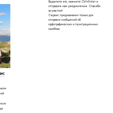
Выделите её, нажмите Ctrl+Enter и
отправьте нам уведомление. Спасибо
за участие!
Сервис предназначен только для
отправки сообщений об
орфографических и пунктуационных
ошибках.
н:
мали:
ней
ское
да