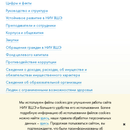
Цифры и факты
Ли
Руководство и структура
Дов
Устойчивое развитие в НИУ ВШЭ
Ол
Преподаватели и сотрудники
При
Корпуса и общежития
Вы
Закупки
При
Обращения граждан в НИУ ВШЭ
Ас
Фонд целевого капитала
До
Противодействие коррупции
Цен
Сведения о доходах, расходах, об имуществе и
Би
обязательствах имущественного характера
Об
Сведения об образовательной организации
Обр
Людям с ограниченными возможностями здоровья
Единая платежная страница
Мы используем файлы cookies для улучшения работы сайта
Работа в Вышке
НИУ ВШЭ и большего удобства его использования. Более
подробную информацию об использовании файлов cookies
можно найти
здесь
, наши правила обработки персональных
данных –
здесь
. Продолжая пользоваться сайтом, вы
✖
Редактору
подтверждаете, что были проинформированы об