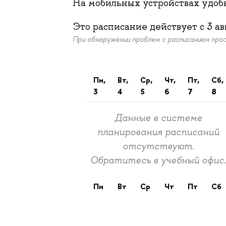
На мобильных устройствах удо
Это расписание действует c
3 ав
При обнаружении проблем с расписанием пр
пн,
вт,
ср,
чт,
пт,
сб,
3
4
5
6
7
8
Данные в системе
планирования расписаний
отсутствуют.
Обратитесь в учебный офис
пн
вт
ср
чт
пт
сб