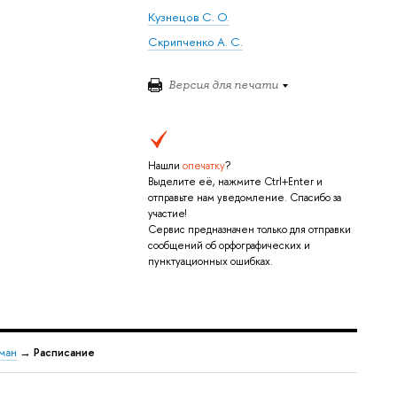
Кузнецов С. О.
Скрипченко А. С.
Версия для печати
Нашли
опечатку
?
Выделите её, нажмите Ctrl+Enter и
отправьте нам уведомление. Спасибо за
участие!
Сервис предназначен только для отправки
сообщений об орфографических и
пунктуационных ошибках.
ман
→
Расписание