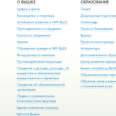
О ВЫШКЕ
ОБРАЗОВАНИЕ
Цифры и факты
Лицей
Руководство и структура
Довузовская подготов
Устойчивое развитие в НИУ ВШЭ
Олимпиады
Преподаватели и сотрудники
Прием в бакалавриат
Корпуса и общежития
Вышка+
Закупки
Прием в магистратуру
Обращения граждан в НИУ ВШЭ
Аспирантура
Фонд целевого капитала
Дополнительное обра
Противодействие коррупции
Центр развития карье
Сведения о доходах, расходах, об
Бизнес-инкубатор ВШ
имуществе и обязательствах
Образовательные парт
имущественного характера
Обратная связь и взаи
Сведения об образовательной
с получателями услуг
организации
Людям с ограниченными
возможностями здоровья
Единая платежная страница
Работа в Вышке