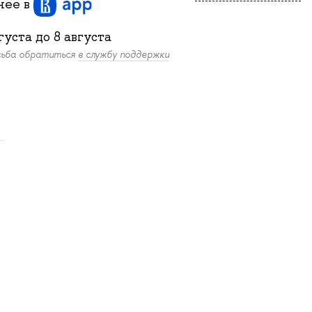
бнее
в
густа
до
8 августа
осьба обратиться
в службу поддержки
.