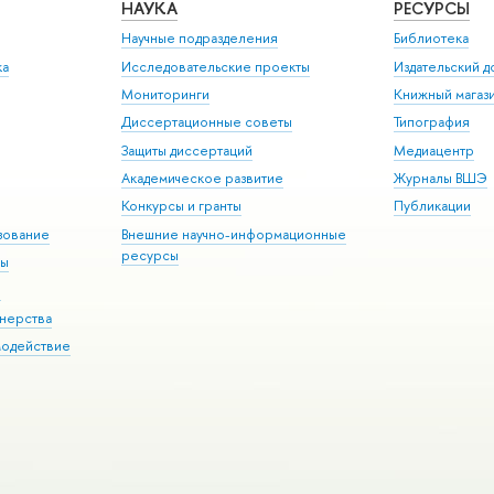
НАУКА
РЕСУРСЫ
Научные подразделения
Библиотека
ка
Исследовательские проекты
Издательский 
Мониторинги
Книжный магаз
Диссертационные советы
Типография
Защиты диссертаций
Медиацентр
Академическое развитие
Журналы ВШЭ
Конкурсы и гранты
Публикации
зование
Внешние научно-информационные
ресурсы
ры
Э
нерства
модействие