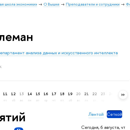
ая школа экономики»
О Вышке
Преподаватели и сотрудники
Ф
леман
епартамент анализа данных и искусственного интеллекта
.
11
12
13
14
15
16
17
18
19
20
21
22
23
24
25
26
пт
сб
вс
пн
вт
ср
чт
пт
сб
вс
пн
вт
ср
чт
пт
сб
нятий
Лентой
Сеткой
Сегодня, 6 августа, чт