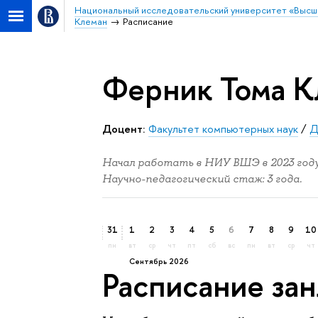
Национальный исследовательский университет «Высш
Клеман
Расписание
Ферник Тома К
Доцент:
Факультет компьютерных наук
/
Д
Начал работать в НИУ ВШЭ в 2023 году
Научно-педагогический стаж: 3 года.
31
1
2
3
4
5
6
7
8
9
10
пн
вт
ср
чт
пт
сб
вс
пн
вт
ср
чт
сентябрь 2026
Расписание за