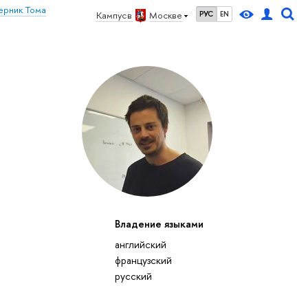
ерник Тома
Кампус в
Москве
РУС
EN
Владение языками
27
28
29
30
1
2
3
4
5
6
7
8
9
10
11
12
вс
пн
вт
ср
чт
пт
сб
вс
пн
вт
ср
чт
пт
сб
вс
пн
английский
октябрь 2026
французский
русский