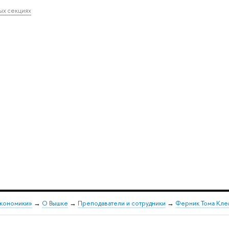
ных секциях
экономики»
→
О Вышке
→
Преподаватели и сотрудники
→
Ферник Тома Кле