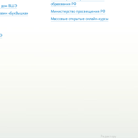
образования РФ
й дом ВШЭ
Министерство просвещения РФ
азин «БукВышка»
Массовые открытые онлайн-курсы
ШЭ
Редактору