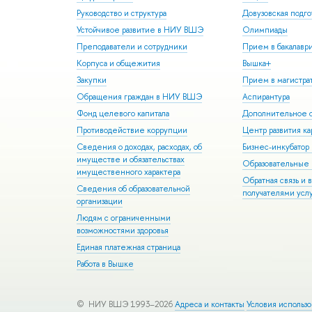
Руководство и структура
Довузовская подго
Устойчивое развитие в НИУ ВШЭ
Олимпиады
Преподаватели и сотрудники
Прием в бакалавр
Корпуса и общежития
Вышка+
Закупки
Прием в магистра
Обращения граждан в НИУ ВШЭ
Аспирантура
Фонд целевого капитала
Дополнительное о
Противодействие коррупции
Центр развития к
Сведения о доходах, расходах, об
Бизнес-инкубато
имуществе и обязательствах
Образовательные 
имущественного характера
Обратная связь и 
Сведения об образовательной
получателями усл
организации
Людям с ограниченными
возможностями здоровья
Единая платежная страница
Работа в Вышке
© НИУ ВШЭ 1993–2026
Адреса и контакты
Условия использ