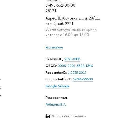
8-495-531-00-00
26171
Адрес: Шаболовка ул., д. 28/11,
стр. 2, каб. 2221
Время консультаций: вторник,
четверг с 16.00 до 18.00
»
Расписание
SPIN РИНЦ
:
9560-0883
ORCID
:
0000-0001-8822-134X
ResearcherID
:
J-2035-2015
.
Scopus AuthorID
:
57364299500
Google Scholar
е
К
Руководитель
Ребязина В. А.
Версия для печати