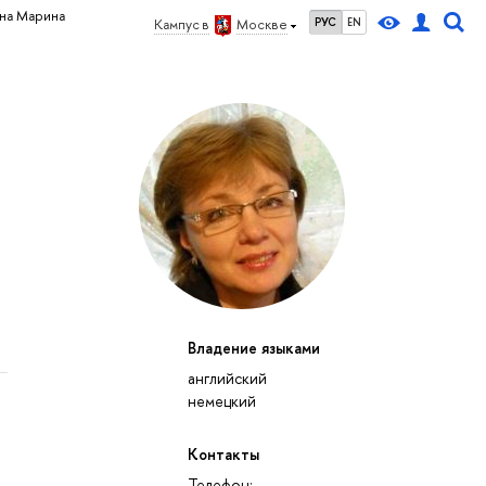
на Марина
РУС
EN
Кампус в
Москве
Владение языками
английский
немецкий
Контакты
Телефон: