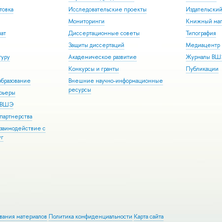
товка
Исследовательские проекты
Издательски
Мониторинги
Книжный маг
иат
Диссертационные советы
Типография
Защиты диссертаций
Медиацентр
туру
Академическое развитие
Журналы В
Конкурсы и гранты
Публикации
бразование
Внешние научно-информационные
ресурсы
арьеры
р ВШЭ
партнерства
взаимодействие с
уг
ования материалов
Политика конфиденциальности
Карта сайта