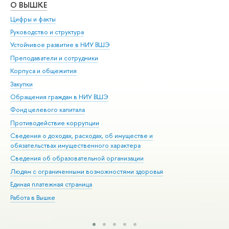
О ВЫШКЕ
ОБ
Цифры и факты
Ли
Руководство и структура
Дов
Устойчивое развитие в НИУ ВШЭ
Ол
Преподаватели и сотрудники
При
Корпуса и общежития
Вы
Закупки
При
Обращения граждан в НИУ ВШЭ
Ас
Фонд целевого капитала
До
Противодействие коррупции
Цен
Сведения о доходах, расходах, об имуществе и
Би
обязательствах имущественного характера
Об
Сведения об образовательной организации
Обр
Людям с ограниченными возможностями здоровья
Единая платежная страница
Работа в Вышке