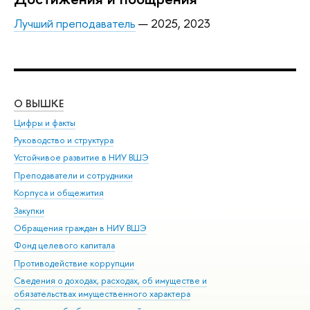
Лучший преподаватель
— 2025, 2023
О ВЫШКЕ
ОБ
Цифры и факты
Ли
Руководство и структура
Дов
Устойчивое развитие в НИУ ВШЭ
Ол
Преподаватели и сотрудники
При
Корпуса и общежития
Вы
Закупки
При
Обращения граждан в НИУ ВШЭ
Ас
Фонд целевого капитала
До
Противодействие коррупции
Цен
Сведения о доходах, расходах, об имуществе и
Би
обязательствах имущественного характера
Об