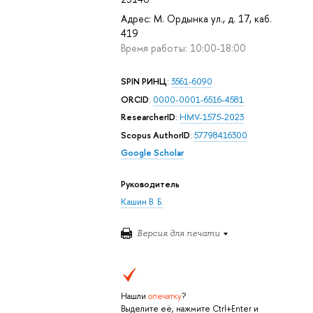
Адрес: М. Ордынка ул., д. 17, каб.
419
Время работы: 10:00-18:00
SPIN РИНЦ
:
3561-6090
ORCID
:
0000-0001-6516-4581
ResearcherID
:
HMV-1575-2023
Scopus AuthorID
:
57798416300
Google Scholar
Руководитель
Кашин В. Б.
Версия для печати
Нашли
опечатку
?
Выделите её, нажмите Ctrl+Enter и