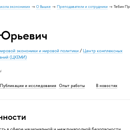
школа экономики»
О Вышке
Преподаватели и сотрудники
Тебин П
 Юрьевич
мировой экономики и мировой политики
/
Центр комплексных
аний (ЦКЕМИ)
.
Публикации и исследования
Опыт работы
В новостях
нности
сть в сфере национальной и международной безопасности,