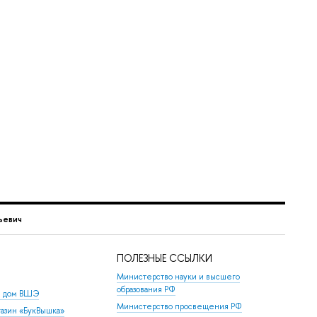
ьевич
ПОЛЕЗНЫЕ ССЫЛКИ
Министерство науки и высшего
образования РФ
й дом ВШЭ
Министерство просвещения РФ
азин «БукВышка»