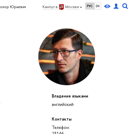
РУС
EN
рохор Юрьевич
Кампус в
Москве
Владение языками
английский
Контакты
Телефон:
23146