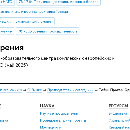
ны НАТО
78.17.64 Политика и доктрины военных блоков
ная политика и военная доктрина России
нешняя политика и дипломатия
ружение
78.75.33 Военная промышленность
рения
-образовательного центра комплексных европейских и
Э (май 2025)
ла экономики»
→
О Вышке
→
Преподаватели и сотрудники
→
Тебин Прохор Юр
Е
НАУКА
РЕСУРСЫ
Научные подразделения
Библиотека
товка
Исследовательские проекты
Издательски
Мониторинги
Книжный маг