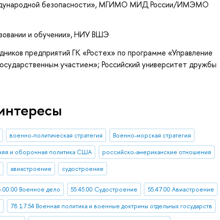
еждународной безопасности», МГИМО МИД России/ИМЭМО
зовании и обучении», НИУ ВШЭ
дников предприятий ГК «Ростех» по программе «Управление
государственным участием»; Российский университет дружбы
интересы
военно-политическая стратегия
Военно-морская стратегия
яя и оборонная политика США
российско-американские отношения
О
авиастроение
судостроение
8.00.00 Военное дело
55.45.00 Судостроение
55.47.00 Авиастроение
ы
78.17.54 Военная политика и военные доктрины отдельных государств