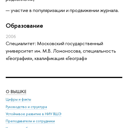
участие в популяризации и продвижении журнала.
Oбразование
2006
Специалитет: Московский государственный
университет им. М.В. Ломоносова, специальность
«География», квалификация «Географ»
О ВЫШКЕ
ОБ
Цифры и факты
Ли
Руководство и структура
Дов
Устойчивое развитие в НИУ ВШЭ
Ол
Преподаватели и сотрудники
При