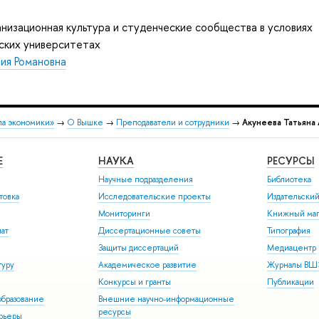
низационная культура и студенческие сообщества в условиях
ских университетах
ия Романовна
ла экономики»
→
О Вышке
→
Преподаватели и сотрудники
→
Акунеева Татьяна
Е
НАУКА
РЕСУРСЫ
Научные подразделения
Библиотека
товка
Исследовательские проекты
Издательски
Мониторинги
Книжный маг
иат
Диссертационные советы
Типография
Защиты диссертаций
Медиацентр
туру
Академическое развитие
Журналы В
Конкурсы и гранты
Публикации
бразование
Внешние научно-информационные
ресурсы
арьеры