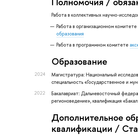
Полномочия / обяза
Работа в коллективных научно-исследо
Работа в организационном комитет
образования
Работа в программном комитете
акс
Oбразование
2024
Магистратура: Национальный исследов
специальность «Государственное и му
2022
Бакалавриат: Дальневосточный федера
регионоведение», квалификация «Бака
Дополнительное об
квалификации / Ст