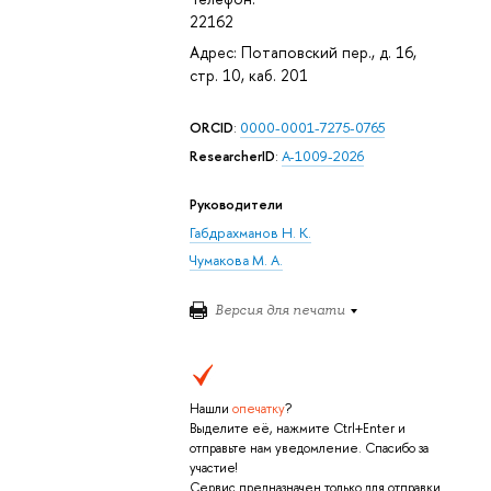
22162
Адрес: Потаповский пер., д. 16,
стр. 10, каб. 201
ORCID
:
0000-0001-7275-0765
ResearcherID
:
A-1009-2026
Руководители
Габдрахманов Н. К.
Чумакова М. А.
Версия для печати
Нашли
опечатку
?
Выделите её, нажмите Ctrl+Enter и
отправьте нам уведомление. Спасибо за
участие!
Сервис предназначен только для отправки