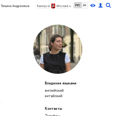
РУС
EN
 Татьяна Андреевна
Кампус в
Москве
Владение языками
английский
китайский
Контакты
Телефон: