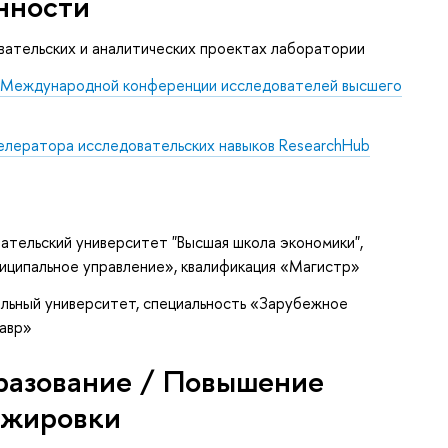
нности
вательских и аналитических проектах лаборатории
е
Международной конференции исследователей высшего
елератора исследовательских навыков ResearchHub
ательский университет "Высшая школа экономики",
ниципальное управление», квалификация «Магистр»
льный университет, специальность «Зарубежное
лавр»
разование / Повышение
ажировки