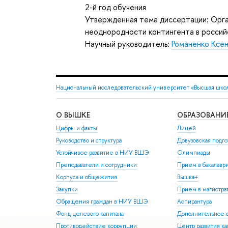
2-й год обучения
Утвержденная тема диссертации: Орга
неоднородности контингента в россий
Научный руководитель:
Романенко Ксен
Национальный исследовательский университет «Высшая шко
О ВЫШКЕ
ОБРАЗОВАНИ
Цифры и факты
Лицей
Руководство и структура
Довузовская подго
Устойчивое развитие в НИУ ВШЭ
Олимпиады
Преподаватели и сотрудники
Прием в бакалавр
Корпуса и общежития
Вышка+
Закупки
Прием в магистра
Обращения граждан в НИУ ВШЭ
Аспирантура
Фонд целевого капитала
Дополнительное о
Противодействие коррупции
Центр развития к