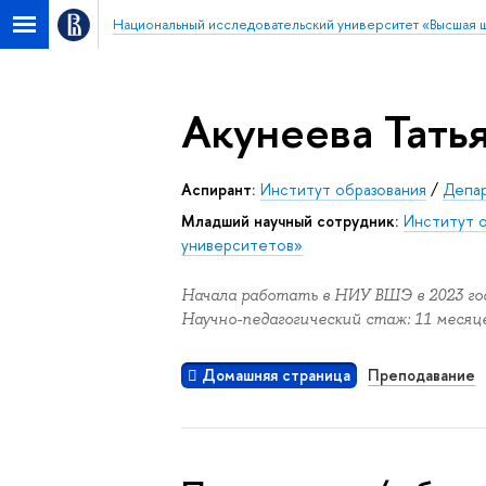
Национальный исследовательский университет «Высшая 
Акунеева Тать
Аспирант:
Институт образования
/
Депар
Младший научный сотрудник:
Институт 
университетов»
Начала работать в НИУ ВШЭ в 2023 год
Научно-педагогический стаж: 11 месяце
Домашняя страница
Преподавание