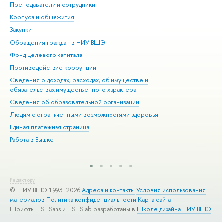
Преподаватели и сотрудники
При
Корпуса и общежития
Вы
Закупки
При
Обращения граждан в НИУ ВШЭ
Ас
Фонд целевого капитала
До
Противодействие коррупции
Цен
Сведения о доходах, расходах, об имуществе и
Би
обязательствах имущественного характера
Об
Сведения об образовательной организации
Обр
Людям с ограниченными возможностями здоровья
Единая платежная страница
Работа в Вышке
Редактору
© НИУ ВШЭ 1993–2026
Адреса и контакты
Условия использования
материалов
Политика конфиденциальности
Карта сайта
Шрифты HSE Sans и HSE Slab разработаны в
Школе дизайна НИУ ВШЭ