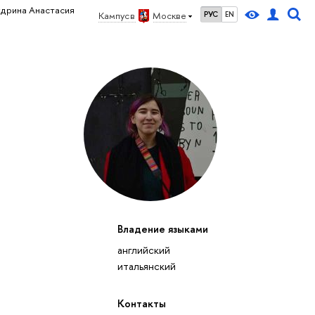
удрина Анастасия
Кампус в
Москве
РУС
EN
Владение языками
английский
итальянский
Контакты