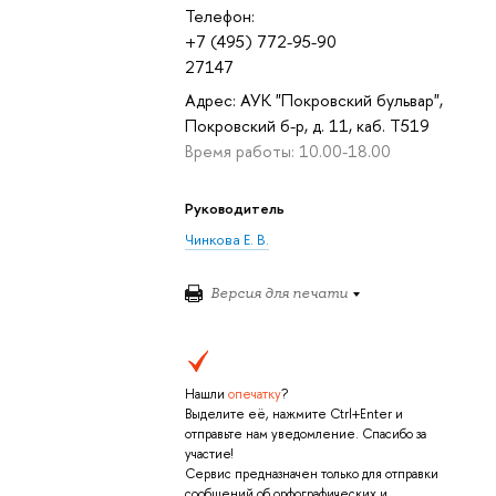
Телефон:
+7 (495) 772-95-90
27147
Адрес: АУК "Покровский бульвар",
Покровский б-р, д. 11, каб. T519
Время работы: 10.00-18.00
Руководитель
Чинкова Е. В.
Версия для печати
Нашли
опечатку
?
Выделите её, нажмите Ctrl+Enter и
отправьте нам уведомление. Спасибо за
участие!
Сервис предназначен только для отправки
сообщений об орфографических и