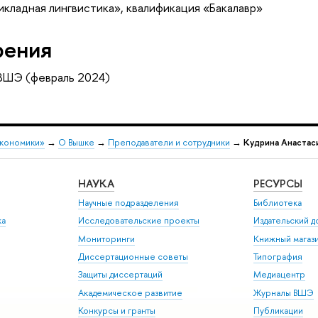
кладная лингвистика», квалификация «Бакалавр»
рения
 ВШЭ (февраль 2024)
экономики»
→
О Вышке
→
Преподаватели и сотрудники
→
Кудрина Анастас
НАУКА
РЕСУРСЫ
Научные подразделения
Библиотека
ка
Исследовательские проекты
Издательский 
Мониторинги
Книжный магаз
Диссертационные советы
Типография
Защиты диссертаций
Медиацентр
Академическое развитие
Журналы ВШЭ
Конкурсы и гранты
Публикации