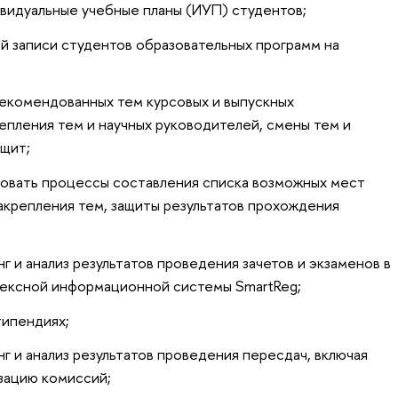
ивидуальные учебные планы (ИУП) студентов;
 записи студентов образовательных программ на
екомендованных тем курсовых и выпускных
репления тем и научных руководителей, смены тем и
ащит;
ровать процессы составления списка возможных мест
закрепления тем, защиты результатов прохождения
 и анализ результатов проведения зачетов и экзаменов в
лексной информационной системы SmartReg;
типендиях;
г и анализ результатов проведения пересдач, включая
зацию комиссий;