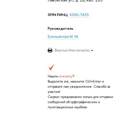
SPIN РИНЦ
:
6090-7435
Руководитель
Емельянова М. М.
Версия для печати
Нашли
опечатку
?
Выделите её, нажмите Ctrl+Enter и
отправьте нам уведомление. Спасибо за
участие!
Сервис предназначен только для отправки
сообщений об орфографических и
пунктуационных ошибках.