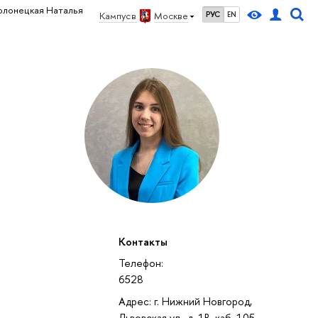
олонецкая Наталья
Кампус в
Москве
РУС
EN
Контакты
Телефон:
6528
Адрес: г. Нижний Новгород,
Львовская ул., д. 1В, каб. 105