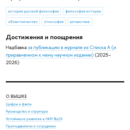
история русской философии
философия истории
областничество
этнософия
алтаистика
Достижения и поощрения
Надбавка
за публикацию в журнале из Списка А (и
приравненном к нему научном издании)
(2025–
2026)
О ВЫШКЕ
ОБ
Цифры и факты
Ли
Руководство и структура
Дов
Устойчивое развитие в НИУ ВШЭ
Ол
Преподаватели и сотрудники
При