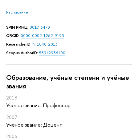
Расписание
SPIN РИНЦ
:
8017-3470
ORCID
:
0000-0002-1252-9193
ResearcherID
:
N-1040-2013
Scopus AuthorID
:
55912936100
Oбразование, учёные степени и учёные
звания
2013
Ученое звание: Профессор
2007
Ученое звание: Доцент
2006