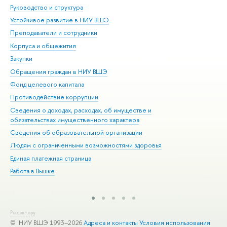
Руководство и структура
Дов
Устойчивое развитие в НИУ ВШЭ
Ол
Преподаватели и сотрудники
При
Корпуса и общежития
Вы
Закупки
При
Обращения граждан в НИУ ВШЭ
Ас
Фонд целевого капитала
До
Противодействие коррупции
Цен
Сведения о доходах, расходах, об имуществе и
Би
обязательствах имущественного характера
Об
Сведения об образовательной организации
Обр
Людям с ограниченными возможностями здоровья
Единая платежная страница
Работа в Вышке
Редактору
© НИУ ВШЭ 1993–2026
Адреса и контакты
Условия использования