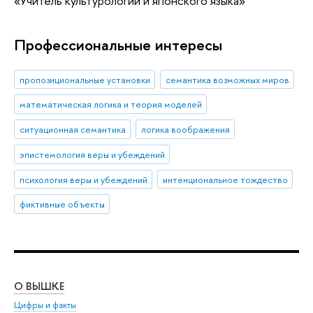
«Учитель культурологии и японского языка»
Профессиональные интересы
пропозициональные установки
семантика возможных миров
математическая логика и теория моделей
ситуационная семантика
логика воображения
эпистемология веры и убеждений
психология веры и убеждений
интенциональное тождество
фиктивные объекты
О ВЫШКЕ
ОБ
Цифры и факты
Ли