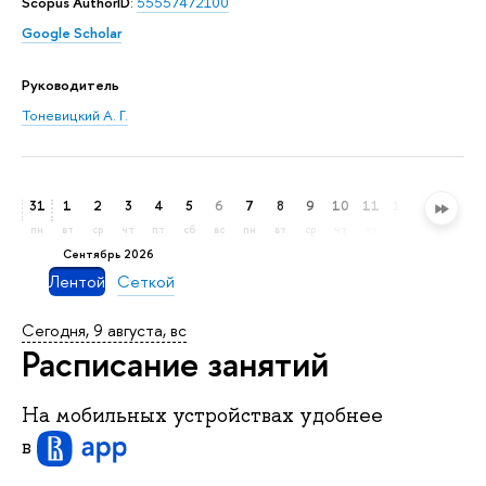
Scopus AuthorID
:
55557472100
Google Scholar
Руководитель
Тоневицкий А. Г.
31
1
2
3
4
5
6
7
8
9
10
11
12
13
14
пн
вт
ср
чт
пт
сб
вс
пн
вт
ср
чт
пт
сб
вс
пн
сентябрь 2026
Лентой
Сеткой
Сегодня, 9 августа, вс
Расписание занятий
На мобильных устройствах удобнее
в