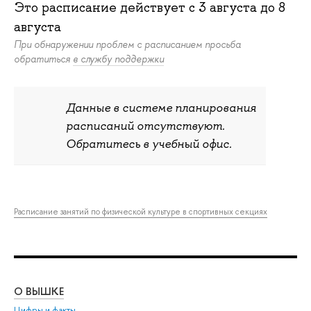
Это расписание действует c
3 августа
до
8
августа
При обнаружении проблем с расписанием просьба
обратиться
в службу поддержки
Данные в системе планирования
расписаний отсутствуют.
Обратитесь в учебный офис.
Расписание занятий по физической культуре в спортивных секциях
О ВЫШКЕ
ОБ
Цифры и факты
Ли