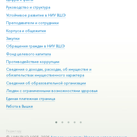
Руководство и структура
Дов
Устойчивое развитие в НИУ ВШЭ
Ол
Преподаватели и сотрудники
При
Корпуса и общежития
Вы
Закупки
При
Обращения граждан в НИУ ВШЭ
Ас
Фонд целевого капитала
До
Противодействие коррупции
Цен
Сведения о доходах, расходах, об имуществе и
Би
обязательствах имущественного характера
Об
Сведения об образовательной организации
Обр
Людям с ограниченными возможностями здоровья
Единая платежная страница
Работа в Вышке
Редактору