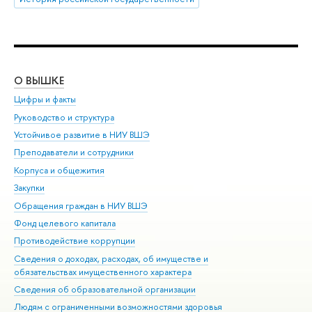
О ВЫШКЕ
ОБ
Цифры и факты
Ли
Руководство и структура
Дов
Устойчивое развитие в НИУ ВШЭ
Ол
Преподаватели и сотрудники
При
Корпуса и общежития
Вы
Закупки
При
Обращения граждан в НИУ ВШЭ
Ас
Фонд целевого капитала
До
Противодействие коррупции
Цен
Сведения о доходах, расходах, об имуществе и
Би
обязательствах имущественного характера
Об
Сведения об образовательной организации
Обр
Людям с ограниченными возможностями здоровья