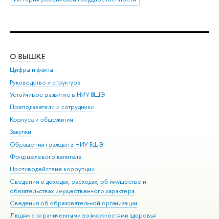
О ВЫШКЕ
ОБ
Цифры и факты
Ли
Руководство и структура
Дов
Устойчивое развитие в НИУ ВШЭ
Ол
Преподаватели и сотрудники
При
Корпуса и общежития
Вы
Закупки
При
Обращения граждан в НИУ ВШЭ
Ас
Фонд целевого капитала
До
Противодействие коррупции
Цен
Сведения о доходах, расходах, об имуществе и
Би
обязательствах имущественного характера
Об
Сведения об образовательной организации
Обр
Людям с ограниченными возможностями здоровья