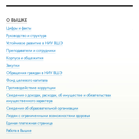
О ВЫШКЕ
ОБ
Цифры и факты
Ли
Руководство и структура
Дов
Устойчивое развитие в НИУ ВШЭ
Ол
Преподаватели и сотрудники
При
Корпуса и общежития
Вы
Закупки
При
Обращения граждан в НИУ ВШЭ
Асп
Фонд целевого капитала
Доп
Противодействие коррупции
Цен
Сведения о доходах, расходах, об имуществе и обязательствах
Биз
имущественного характера
Обр
Сведения об образовательной организации
Обр
Людям с ограниченными возможностями здоровья
Единая платежная страница
Работа в Вышке