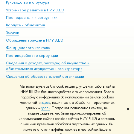
Руководство и структура
Дов
Устойчивое развитие в НИУ ВШЭ
Ол
Преподаватели и сотрудники
При
Корпуса и общежития
Вы
Закупки
При
Обращения граждан в НИУ ВШЭ
Ас
Фонд целевого капитала
До
Противодействие коррупции
Цен
Сведения о доходах, расходах, об имуществе и
Би
обязательствах имущественного характера
Об
Сведения об образовательной организации
Обр
Людям с ограниченными возможностями здоровья
Мы используем файлы cookies для улучшения работы сайта
Единая платежная страница
НИУ ВШЭ и большего удобства его использования. Более
подробную информацию об использовании файлов cookies
Работа в Вышке
можно найти
здесь
, наши правила обработки персональных
данных –
здесь
. Продолжая пользоваться сайтом, вы
✖
Редактору
подтверждаете, что были проинформированы об
© НИУ ВШЭ 1993–2026
Адреса и контакты
Условия использования
использовании файлов cookies сайтом НИУ ВШЭ и согласны
с нашими правилами обработки персональных данных. Вы
материалов
Политика конфиденциальности
Карта сайта
можете отключить файлы cookies в настройках Вашего
Шрифты HSE Sans и HSE Slab разработаны в
Школе дизайна НИУ ВШЭ