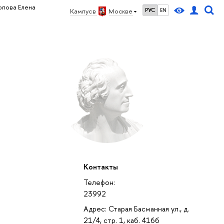
опова Елена
Кампус в
Москве
РУС
EN
Контакты
Телефон:
23992
Адрес: Старая Басманная ул., д.
21/4, стр. 1, каб. 416б