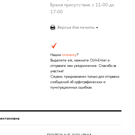
Время присутствия: с 11-00 до
17-00
Версия для печати
Нашли
опечатку
?
Выделите её, нажмите Ctrl+Enter и
отправьте нам уведомление. Спасибо за
участие!
Сервис предназначен только для отправки
сообщений об орфографических и
пунктуационных ошибках.
лентиновна