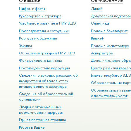
О ВЫШКЕ
ОБРАЗОВАНИЕ
Цифры и факты
Лицей
Руководство и структура
Довузовская подготов
Устойчивое развитие в НИУ ВШЭ
Олимпиады
Преподаватели и сотрудники
Прием в бакалавриат
Корпуса и общежития
Вышка+
Закупки
Прием в магистратуру
Обращения граждан в НИУ ВШЭ
Аспирантура
Фонд целевого капитала
Дополнительное обра
Противодействие коррупции
Центр развития карье
Сведения о доходах, расходах, об
Бизнес-инкубатор ВШ
имуществе и обязательствах
Образовательные парт
имущественного характера
Обратная связь и взаи
Сведения об образовательной
с получателями услуг
организации
Людям с ограниченными
возможностями здоровья
Единая платежная страница
Работа в Вышке