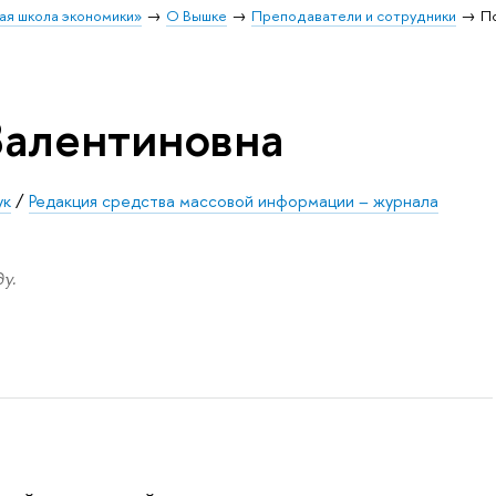
ая школа экономики»
О Вышке
Преподаватели и сотрудники
П
Валентиновна
ук
/
Редакция средства массовой информации – журнала
у.