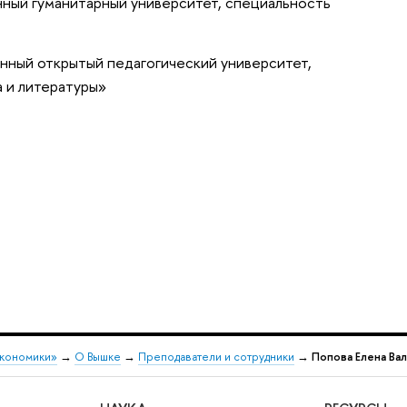
нный гуманитарный университет, специальность
нный открытый педагогический университет,
а и литературы»
экономики»
→
О Вышке
→
Преподаватели и сотрудники
→
Попова Елена Ва