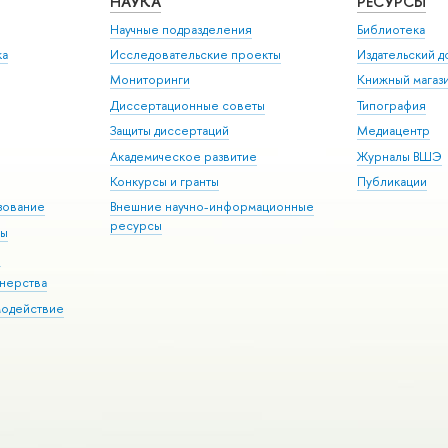
НАУКА
РЕСУРСЫ
Научные подразделения
Библиотека
ка
Исследовательские проекты
Издательский 
Мониторинги
Книжный магаз
Диссертационные советы
Типография
Защиты диссертаций
Медиацентр
Академическое развитие
Журналы ВШЭ
Конкурсы и гранты
Публикации
зование
Внешние научно-информационные
ресурсы
ры
Э
нерства
модействие