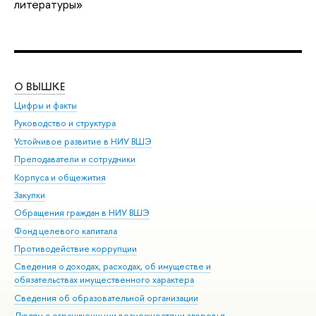
литературы»
О ВЫШКЕ
ОБ
Цифры и факты
Ли
Руководство и структура
Дов
Устойчивое развитие в НИУ ВШЭ
Ол
Преподаватели и сотрудники
При
Корпуса и общежития
Вы
Закупки
При
Обращения граждан в НИУ ВШЭ
Ас
Фонд целевого капитала
До
Противодействие коррупции
Цен
Сведения о доходах, расходах, об имуществе и
Би
обязательствах имущественного характера
Об
Сведения об образовательной организации
Обр
Людям с ограниченными возможностями здоровья