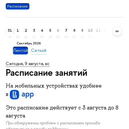
Расписание
31
1
2
3
4
5
6
7
8
9
10
11
12
13
14
пн
вт
ср
чт
пт
сб
вс
пн
вт
ср
чт
пт
сб
вс
пн
сентябрь 2026
Лентой
Сеткой
Сегодня, 9 августа, вс
Расписание занятий
На мобильных устройствах удобнее
в
Это расписание действует c
3 августа
до
8
августа
При обнаружении проблем с расписанием просьба
обратиться
в службу поддержки