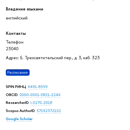
Владение языками
английский
Контакты
Телефон:
23040
Адрес: Б. Трехсвятительский пер., д. 3, каб. 323
Расписание
SPIN РИНЦ
:
6491-8559
ORCID
:
0000-0001-5821-224X
ResearcherID
:
I-5270-2018
Scopus AuthorID
:
57192372152
Google Scholar