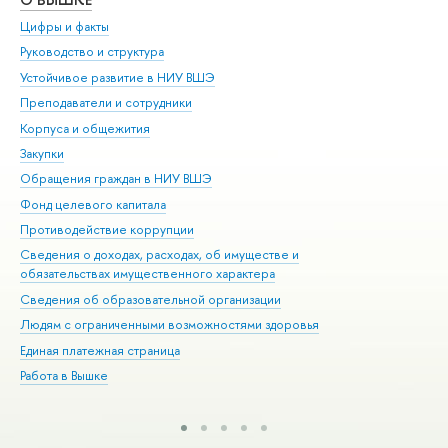
Цифры и факты
Ли
Руководство и структура
Дов
Устойчивое развитие в НИУ ВШЭ
Ол
Преподаватели и сотрудники
При
Корпуса и общежития
Вы
Закупки
При
Обращения граждан в НИУ ВШЭ
Ас
Фонд целевого капитала
До
Противодействие коррупции
Цен
Сведения о доходах, расходах, об имуществе и
Би
обязательствах имущественного характера
Об
Сведения об образовательной организации
Обр
Людям с ограниченными возможностями здоровья
Единая платежная страница
Работа в Вышке