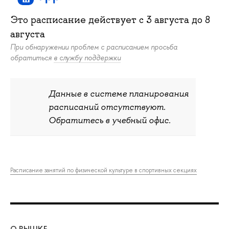
Это расписание действует c
3 августа
до
8
августа
При обнаружении проблем с расписанием просьба
обратиться
в службу поддержки
Данные в системе планирования
расписаний отсутствуют.
Обратитесь в учебный офис.
Расписание занятий по физической культуре в спортивных секциях
О ВЫШКЕ
ОБ