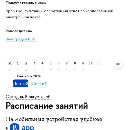
Присутственные часы
Время консультаций: оперативный ответ по корпоративной
электронной почте
Руководитель
Виноградов В. А.
31
1
2
3
4
5
6
7
8
9
10
11
12
13
14
пн
вт
ср
чт
пт
сб
вс
пн
вт
ср
чт
пт
сб
вс
пн
сентябрь 2026
Лентой
Сеткой
Сегодня, 8 августа, сб
Расписание занятий
На мобильных устройствах удобнее
в