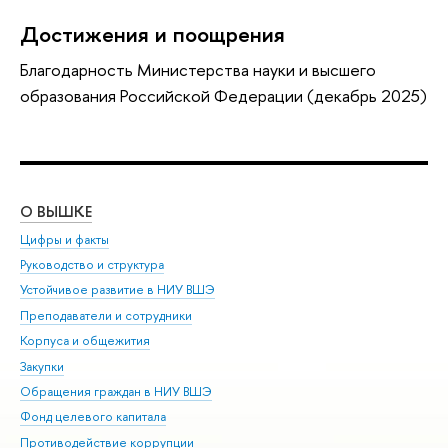
Достижения и поощрения
Благодарность Министерства науки и высшего
образования Российской Федерации (декабрь 2025)
О ВЫШКЕ
ОБ
Цифры и факты
Ли
Руководство и структура
Дов
Устойчивое развитие в НИУ ВШЭ
Ол
Преподаватели и сотрудники
При
Корпуса и общежития
Вы
Закупки
При
Обращения граждан в НИУ ВШЭ
Ас
Фонд целевого капитала
До
Противодействие коррупции
Цен