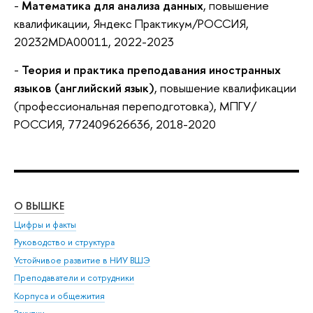
-
Математика для анализа данных
, повышение
квалификации, Яндекс Практикум/РОССИЯ,
20232MDA00011, 2022-2023
-
Теория и практика преподавания иностранных
языков (английский язык)
, повышение квалификации
(профессиональная переподготовка), МПГУ/
РОССИЯ, 772409626636, 2018-2020
О ВЫШКЕ
ОБ
Цифры и факты
Ли
Руководство и структура
Дов
Устойчивое развитие в НИУ ВШЭ
Ол
Преподаватели и сотрудники
При
Корпуса и общежития
Вы